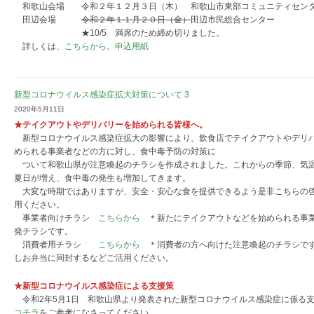
和歌山会場 令和２年１２月３日（木） 和歌山市東部コミュニティセン
田辺会場
令和２年１１月２０日（金）
田辺市民総合センター
★10/5 満席のため締め切りました。
詳しくは、
こちらから。
申込用紙
新型コロナウイルス感染症拡大対策について 3
2020年5月11日
★テイクアウトやデリバリーを始められる皆様へ。
新型コロナウイルス感染症拡大の影響により、飲食店でテイクアウトやデリ
められる事業者などの方に対し、食中毒予防の対策に
ついて和歌山県が注意喚起のチラシを作成されました。これからの季節、気温
夏日が増え、食中毒の発生も増加してきます。
大変な時期ではありますが、安全・安心な食を提供できるよう是非こちらの
用ください。
事業者向けチラシ
こちらから
＊新たにテイクアウトなどを始められる事
発チラシです。
消費者用チラシ
こちらから
＊消費者の方へ向けた注意喚起のチラシで
しお弁当に同封するなどご活用ください。
★新型コロナウイルス感染症による支援策
令和2年5月1日 和歌山県より発表された新型コロナウイルス感染症に係る
コチラ
をご参考になさってください