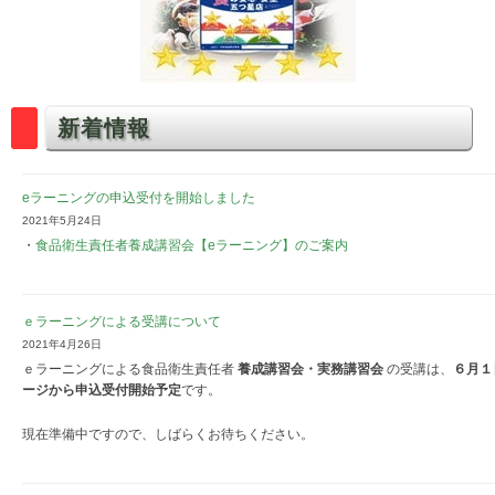
新着情報
eラーニングの申込受付を開始しました
2021年5月24日
・
食品衛生責任者養成講習会【eラーニング】のご案内
ｅラーニングによる受講について
2021年4月26日
ｅラーニングによる食品衛生責任者
養成講習会・実務講習会
の受講は、
６月１
ージから申込受付開始予定
です。
現在準備中ですので、しばらくお待ちください。