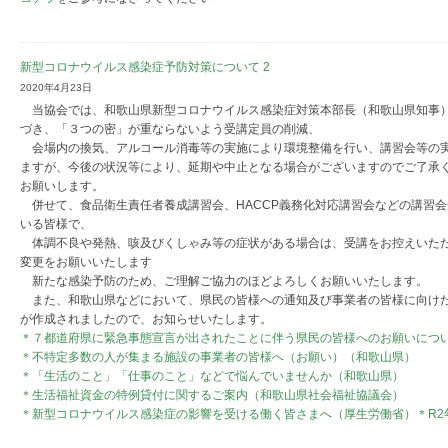
新型コロナウイルス感染症予防対策について 2
2020年4月23日
当協会では、和歌山県新型コロナウイルス感染症対策本部長（和歌山県知事
づき、「３つの密」が重ならないよう受講定員の削減、
会場内の換気、アルコール消毒等の実施により環境整備を行い、講習会等の
ますが、今後の状況等により、延期や中止となる場合がございますのでご了承
お願いします。
併せて、食品衛生責任者養成講習会、HACCP義務化対応講習会などの講習会
いる皆様で、
体調不良や発熱、咳及びくしゃみ等の症状がある場合は、受講をお控えいた
変更をお願いいたします
新たな感染予防のため、ご理解ご協力のほどよろしくお願いいたします。
また、和歌山県などにおいて、県民の皆様への通知及び事業者の皆様に向け
が作成されましたので、お知らせいたします。
＊７都道府県に緊急事態宣言が出されたことに伴う県民の皆様へのお願いにつ
＊不特定多数の人が集まる施設の事業者の皆様へ（お願い）（和歌山県）
＊「生活のこと」「仕事のこと」などで悩んでいませんか（和歌山県）
＊生活福祉資金の特例貸付に関するご案内（和歌山県社会福祉協議会）
＊新型コロナウイルス感染症の影響を受ける働く皆さまへ（厚生労働省）＊R2年