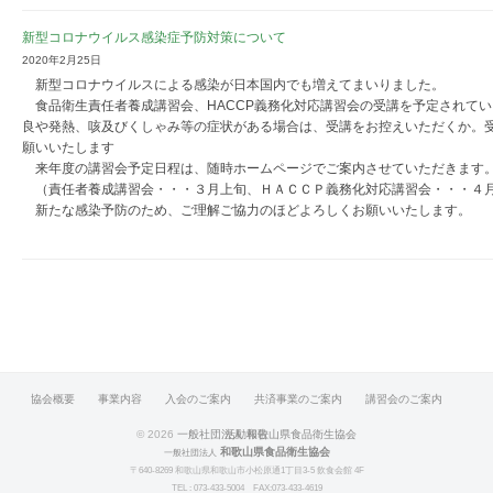
新型コロナウイルス感染症予防対策について
2020年2月25日
新型コロナウイルスによる感染が日本国内でも増えてまいりました。
食品衛生責任者養成講習会、HACCP義務化対応講習会の受講を予定されてい
良や発熱、咳及びくしゃみ等の症状がある場合は、受講をお控えいただくか。
願いいたします
来年度の講習会予定日程は、随時ホームページでご案内させていただきます
（責任者養成講習会・・・３月上旬、ＨＡＣＣＰ義務化対応講習会・・・４
新たな感染予防のため、ご理解ご協力のほどよろしくお願いいたします。
協会概要
事業内容
入会のご案内
共済事業のご案内
講習会のご案内
© 2026
一般社団法人 和歌山県食品衛生協会
活動報告
和歌山県食品衛生協会
一般社団法人
〒640-8269 和歌山県和歌山市小松原通1丁目3-5 飲食会館 4F
TEL : 073-433-5004 FAX:073-433-4619