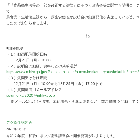
「『食品衛生法等の一部を改正する法律』に基づく政省令等に関する説明会」
て
県食品・生活衛生課から、厚生労働省が説明会の動画配信を実施している旨、
したのでお知らせします。
記
■開催概要
（１）動画配信開始日時
12月21日（月）10:00
（２）説明会の動画、資料などの掲載場所
https://www.mhlw.go.jp/stf/seisakunitsuite/bunya/kenkou_iryou/shokuhin/hacc
（３）質問受け付け期間
12月21日（月）10:00から12月25日（金）17:00まで
（４）質問送信用メールアドレス
setumeikai2020@mhlw.go.jp
※メールには ①お名前、②勤務先・所属団体名など、③ご質問 を記載してく
フグ衛生講習会
2020年8月3日
令和２年度 和歌山県フグ衛生講習会の開催要項が決まりました。