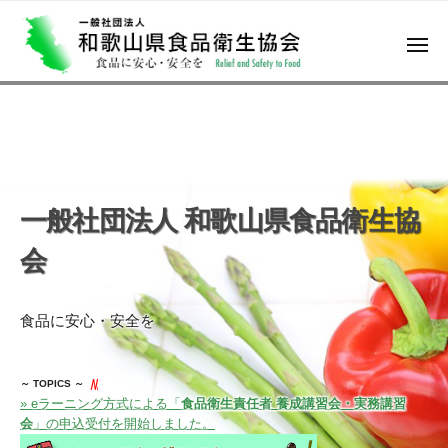
一
コ
ン
般
テ
メ
社
ニ
ン
ュ
団
ー
ツ
一
食
法
へ
品
般
ス
人
に
キ
社
安
和
ッ
心
歌
団
プ
・
山
安
法
一般社団法人 和歌山県食品衛生協
全
県
人
を
食
会
和
品
歌
衛
山
生
食品に安心・安全を
協
県
会
食
～ TOPICS ～
品
» eラーニング方式による「
食品衛生責任者 養成講習会・実務講習
会
」の申込受付を開始しました。
衛