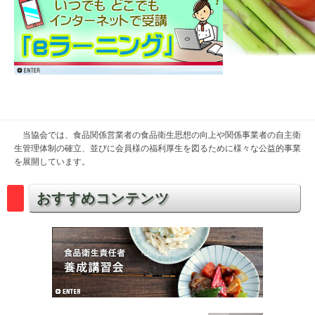
生
協
会
当協会では、食品関係営業者の食品衛生思想の向上や関係事業者の自主衛
ホ
生管理体制の確立、並びに会員様の福利厚生を図るために様々な公益的事業
ー
を展開しています。
ム
おすすめコンテンツ
ペ
ー
ジ
2021
年