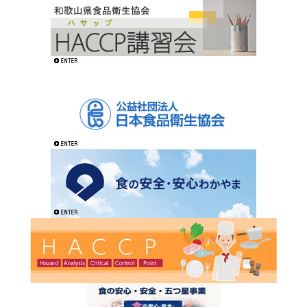
5
月
27
日
by
wfha